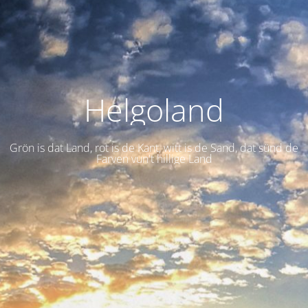
Helgoland
Grön is dat Land, rot is de Kant, witt is de Sand, dat sünd de
Farven vun't hillige Land